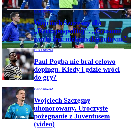
PIŁKA NOŻNA
Wojciech Szczęsny dla
„Rzeczpospolitej". „Czasami
warto być niekonsekwentnym"
PIŁKA NOŻNA
Paul Pogba nie brał celowo
dopingu. Kiedy i gdzie wróci
do gry?
PIŁKA NOŻNA
Wojciech Szczęsny
uhonorowany. Uroczyste
pożegnanie z Juventusem
(video)