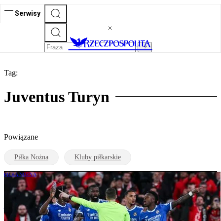
Serwisy
Tag:
Juventus Turyn
Powiązane
Piłka Nożna
Kluby piłkarskie
PIŁKA NOŻNA
Rasistowski skandal w LM: Mecz Benfica
– Real Madryt przerwany. Vinícius zszedł
z boiska