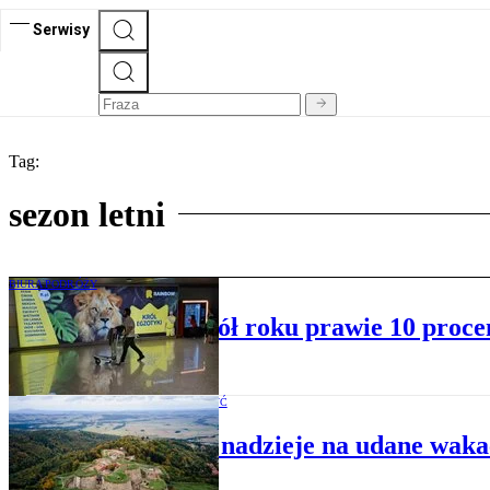
Serwisy
Tag:
sezon letni
BIURA PODRÓŻY
Rainbow urósł w pół roku prawie 10 proce
WARTO ZOBACZYĆ
Wielkie nadzieje na udane wakac