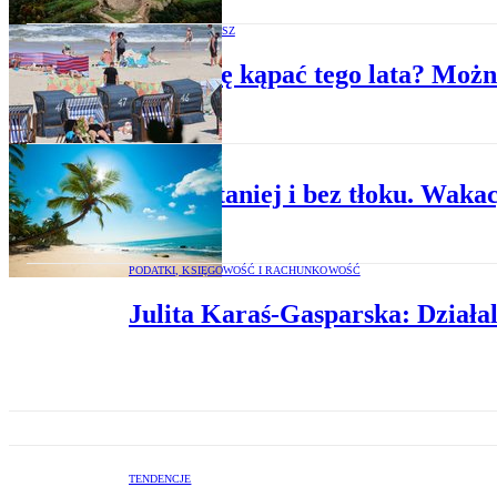
ZANIM WYJEDZIESZ
Gdzie się kąpać tego lata? Moż
BIZNES
Ciepło, taniej i bez tłoku. Wak
PODATKI, KSIĘGOWOŚĆ I RACHUNKOWOŚĆ
Julita Karaś-Gasparska: Działa
TENDENCJE