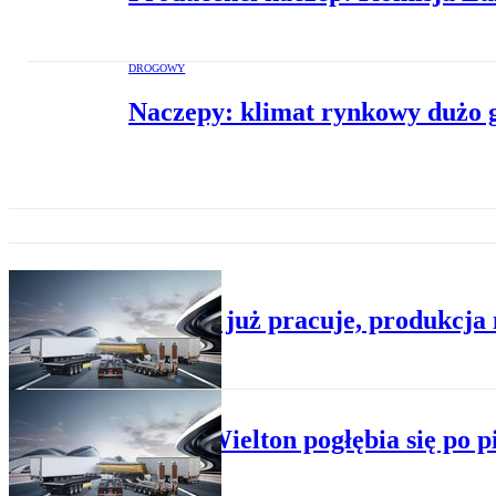
DROGOWY
Naczepy: klimat rynkowy dużo g
DROGOWY
Wielton już pracuje, produkcja 
DROGOWY
Strata Wielton pogłębia się po 