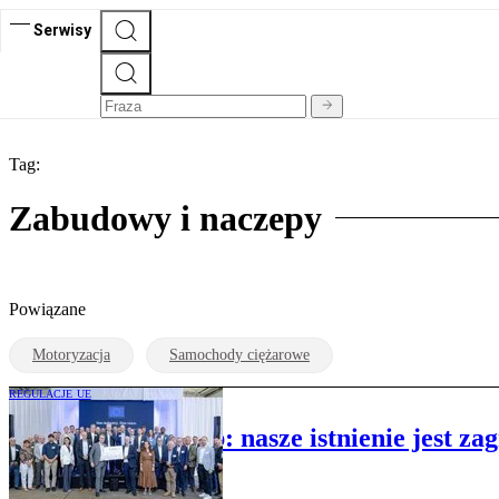
Serwisy
Tag:
Zabudowy i naczepy
Powiązane
Motoryzacja
Samochody ciężarowe
REGULACJE UE
Producenci naczep: nasze istnienie jest za