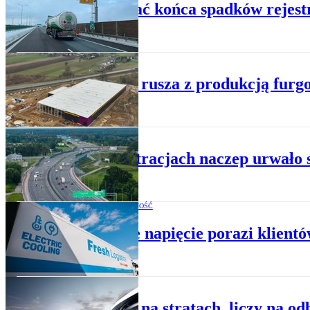
Nie widać końca spadków rejest
DROGOWY
Wielton rusza z produkcją fur
DROGOWY
W rejestracjach naczep urwało 
ELEKTROMOBILNOŚĆ
Wysokie napięcie porazi klient
DROGOWY
Wielton na stratach, liczy na od