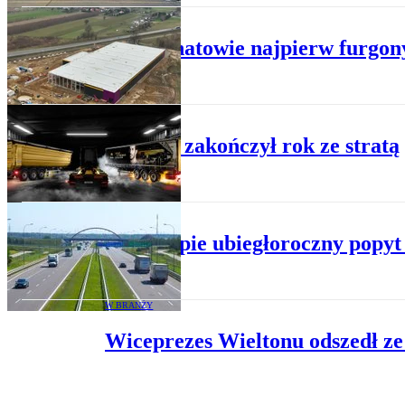
DROGOWY
W Bełchatowie najpierw furgony
DROGOWY
Wielton zakończył rok ze stratą
DROGOWY
W Europie ubiegłoroczny popyt 
W BRANŻY
Wiceprezes Wieltonu odszedł ze