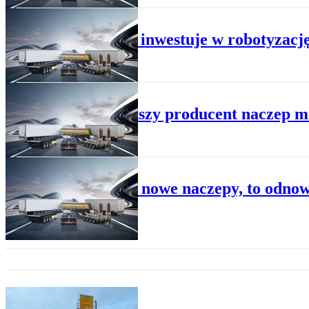
DROGOWY
Wielton inwestuje w robotyzacj
DROGOWY
Największy producent naczep ma 
DROGOWY
Jeśli nie nowe naczepy, to odno
DROGOWY