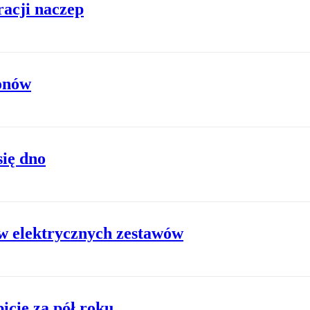
racji naczep
gonów
się dno
ów elektrycznych zestawów
bicie za pół roku