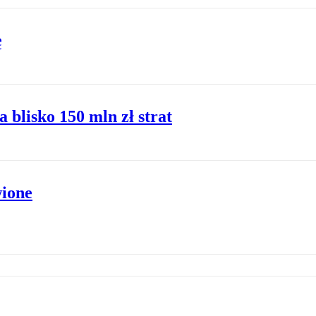
ę
blisko 150 mln zł strat
wione