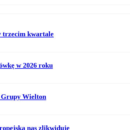
w trzecim kwartale
rówkę w 2026 roku
 Grupy Wielton
opejska nas zlikwiduje