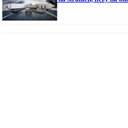
DROGOWY
Szesnasty miesiąc spadku sprze
DROGOWY
W naczepach jazda w dół bez t
DROGOWY
Największy polski producent nac