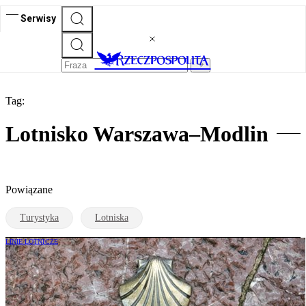
Serwisy
Tag:
Lotnisko Warszawa–Modlin
Powiązane
Turystyka
Lotniska
LINIE LOTNICZE
Wizz Air dodaje nowe połączenie z
Modlina. Myśli o kolejnym kierunku
hiszpańskim