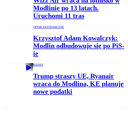
Wizz Air wraca na lotnisko w
Modlinie po 13 latach.
Uruchomi 11 tras
OPINIE EKONOMICZNE
Krzysztof Adam Kowalczyk:
Modlin odbudowuje się po PiS-
ie
BIZNES
Trump straszy UE, Ryanair
wraca do Modlina, KE planuje
nowe podatki