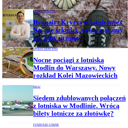
LINIE LOTNICZE
Ryanair: Kryzys w lotnictwie?
Nic nie szkodzi, wykorzystamy
go, żeby urosnąć
SPOŁECZEŃSTWO
Nocne pociągi z lotniska
Modlin do Warszawy. Nowy
rozkład Kolei Mazowieckich
KRAJ
Siedem zdublowanych połączeń
z lotniska w Modlinie. Wrócą
bilety lotnicze za złotówkę?
FUNDUSZE UNIJNE