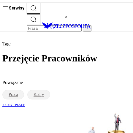
Serwisy
Tag:
Przejęcie Pracowników
Powiązane
Praca
Kadry
KADRY I PŁACE
Przejęcie pracowników nie zawsze ma
takie same skutki