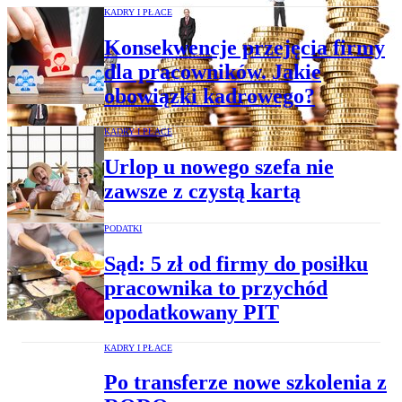
KADRY I PŁACE
Konsekwencje przejęcia firmy
dla pracowników. Jakie
obowiązki kadrowego?
KADRY I PŁACE
Urlop u nowego szefa nie
zawsze z czystą kartą
PODATKI
Sąd: 5 zł od firmy do posiłku
pracownika to przychód
opodatkowany PIT
KADRY I PŁACE
Po transferze nowe szkolenia z