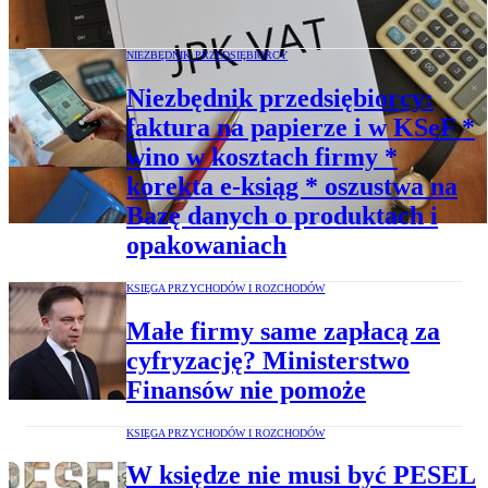
firm. Fiskus nie ustępuje
NIEZBĘDNIK PRZEDSIĘBIORCY
Niezbędnik przedsiębiorcy:
faktura na papierze i w KSeF *
wino w kosztach firmy *
korekta e-ksiąg * oszustwa na
Bazę danych o produktach i
opakowaniach
KSIĘGA PRZYCHODÓW I ROZCHODÓW
Małe firmy same zapłacą za
cyfryzację? Ministerstwo
Finansów nie pomoże
KSIĘGA PRZYCHODÓW I ROZCHODÓW
W księdze nie musi być PESEL