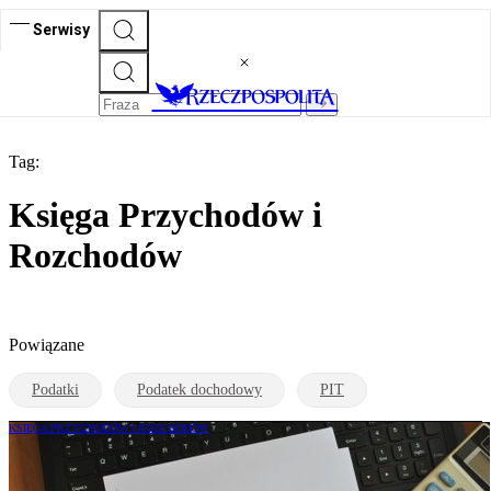
Serwisy
Tag:
Księga Przychodów i
Rozchodów
Powiązane
Podatki
Podatek dochodowy
PIT
KSIĘGA PRZYCHODÓW I ROZCHODÓW
Elektroniczna księga i JPK dla małych