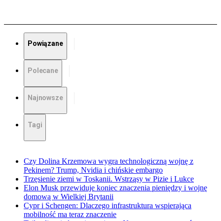
Powiązane
Polecane
Najnowsze
Tagi
Czy Dolina Krzemowa wygra technologiczną wojnę z
Pekinem? Trump, Nvidia i chińskie embargo
Trzęsienie ziemi w Toskanii. Wstrząsy w Pizie i Lukce
Elon Musk przewiduje koniec znaczenia pieniędzy i wojnę
domową w Wielkiej Brytanii
Cypr i Schengen: Dlaczego infrastruktura wspierająca
mobilność ma teraz znaczenie