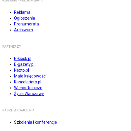
REKLAMA I PRENUMERATA
Reklama
Ogłoszenia
Prenumerata
Archiwum
PARTNERZY
E-kiosk.pl
E-gazety.pl
Nexto.pl
Mała księgowość
Kancelarierp.pl
Wieści Rolnicze
Życie Warszawy
NASZE WYDARZENIA
Szkolenia i konferencje