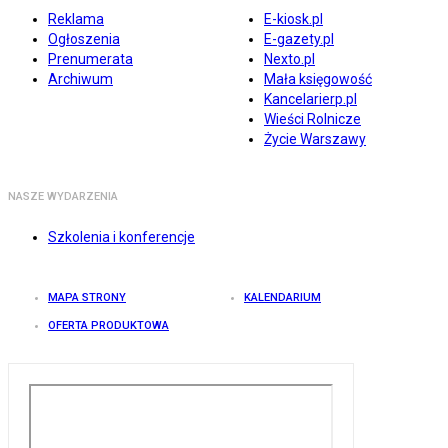
Reklama
E-kiosk.pl
Ogłoszenia
E-gazety.pl
Prenumerata
Nexto.pl
Archiwum
Mała księgowość
Kancelarierp.pl
Wieści Rolnicze
Życie Warszawy
NASZE WYDARZENIA
Szkolenia i konferencje
MAPA STRONY
KALENDARIUM
OFERTA PRODUKTOWA