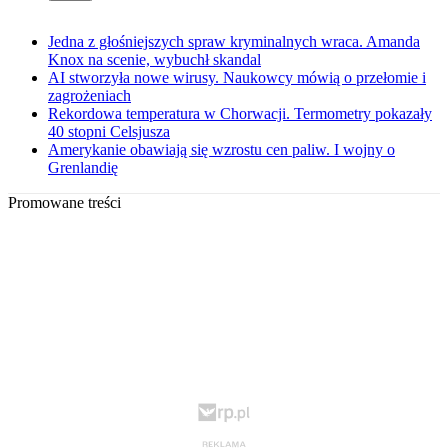
Jedna z głośniejszych spraw kryminalnych wraca. Amanda
Knox na scenie, wybuchł skandal
AI stworzyła nowe wirusy. Naukowcy mówią o przełomie i
zagrożeniach
Rekordowa temperatura w Chorwacji. Termometry pokazały
40 stopni Celsjusza
Amerykanie obawiają się wzrostu cen paliw. I wojny o
Grenlandię
Promowane treści