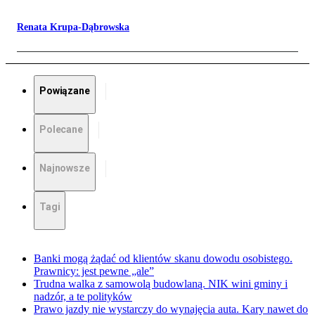
Renata Krupa-Dąbrowska
Powiązane
Polecane
Najnowsze
Tagi
Banki mogą żądać od klientów skanu dowodu osobistego.
Prawnicy: jest pewne „ale”
Trudna walka z samowolą budowlaną. NIK wini gminy i
nadzór, a te polityków
Prawo jazdy nie wystarczy do wynajęcia auta. Kary nawet do