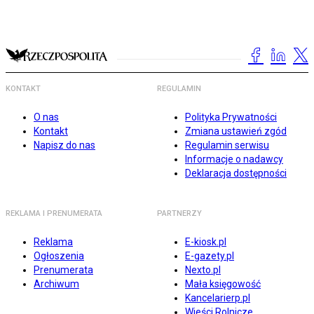
KONTAKT
REGULAMIN
O nas
Polityka Prywatności
Kontakt
Zmiana ustawień zgód
Napisz do nas
Regulamin serwisu
Informacje o nadawcy
Deklaracja dostępności
REKLAMA I PRENUMERATA
PARTNERZY
Reklama
E-kiosk.pl
Ogłoszenia
E-gazety.pl
Prenumerata
Nexto.pl
Archiwum
Mała księgowość
Kancelarierp.pl
Wieści Rolnicze