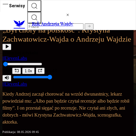
Serwisy
Rok Andrzeja Wajdy
Rok Andrzeja Wajdy
„Był chory na polskość”. Krystyna
Zachwatowicz-Wajda o Andrzeju Wajdzie
Posłuchaj artykułu
||ElevenLabs
0:00
25:43
1.0x
||ElevenLabs
Kiedy Andrzej zaczął chorować na wrzód dwunastnicy, lekarz
powiedział mu: „Albo pan będzie czytał recenzje albo będzie robił
filmy”. I on przestał sięgać po recenzje. Nie czytał ani złych, ani
dobrych - mówi Krystyna Zachwatowicz-Wajda, scenografka,
aktorka.
Publikacja:
08.05.2026 09:45