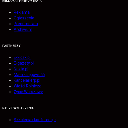
REKLAMA I PRENUMERATA
Reklama
Ogłoszenia
Prenumerata
Archiwum
PARTNERZY
E-kiosk.pl
E-gazety.pl
Nexto.pl
Mała księgowość
Kancelarierp.pl
Wieści Rolnicze
Życie Warszawy
NASZE WYDARZENIA
Szkolenia i konferencje