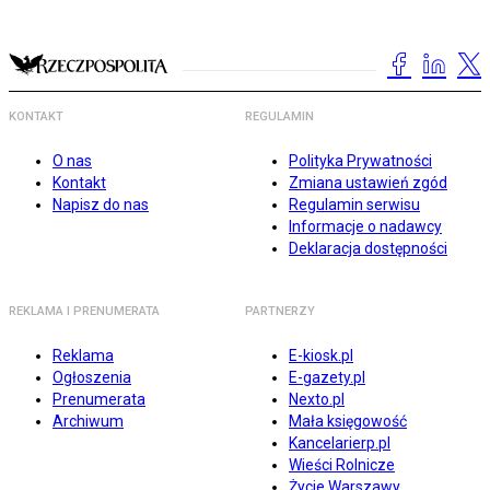
KONTAKT
REGULAMIN
O nas
Polityka Prywatności
Kontakt
Zmiana ustawień zgód
Napisz do nas
Regulamin serwisu
Informacje o nadawcy
Deklaracja dostępności
REKLAMA I PRENUMERATA
PARTNERZY
Reklama
E-kiosk.pl
Ogłoszenia
E-gazety.pl
Prenumerata
Nexto.pl
Archiwum
Mała księgowość
Kancelarierp.pl
Wieści Rolnicze
Życie Warszawy