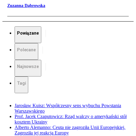
Zuzanna Dąbrowska
Powiązane
Polecane
Najnowsze
Tagi
Jarosław Kuisz: Współczesny sens wybuchu Powstania
Warszawskiego
Prof. Jacek Czaputowicz: Rząd walczy o amerykański stół
kosztem Ukrainy
Alberto Alemanno: Ceuta nie zagroziła Unii Europejskiej.
Zagroziła jej reakcja Europy