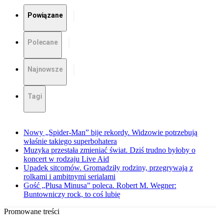
Powiązane
Polecane
Najnowsze
Tagi
Nowy „Spider-Man” bije rekordy. Widzowie potrzebują
właśnie takiego superbohatera
Muzyka przestała zmieniać świat. Dziś trudno byłoby o
koncert w rodzaju Live Aid
Upadek sitcomów. Gromadziły rodziny, przegrywają z
rolkami i ambitnymi serialami
Gość „Plusa Minusa” poleca. Robert M. Wegner:
Buntowniczy rock, to coś lubię
Promowane treści