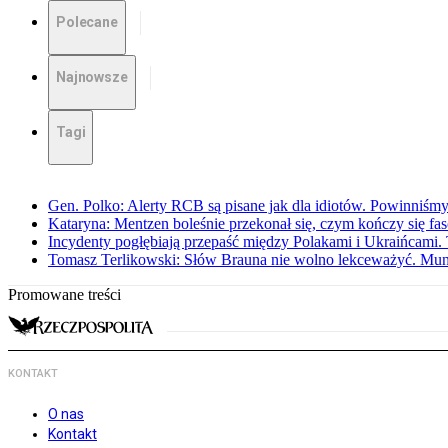
Polecane
Najnowsze
Tagi
Gen. Polko: Alerty RCB są pisane jak dla idiotów. Powinniśmy
Kataryna: Mentzen boleśnie przekonał się, czym kończy się fa
Incydenty pogłębiają przepaść między Polakami i Ukraińcami. 
Tomasz Terlikowski: Słów Brauna nie wolno lekceważyć. Mu
Promowane treści
KONTAKT
O nas
Kontakt