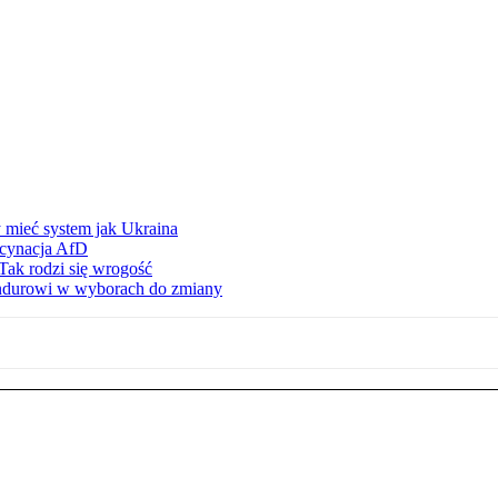
 mieć system jak Ukraina
scynacja AfD
Tak rodzi się wrogość
ndurowi w wyborach do zmiany