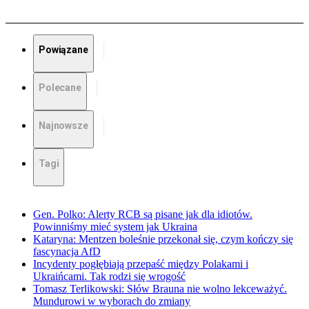
Powiązane
Polecane
Najnowsze
Tagi
Gen. Polko: Alerty RCB są pisane jak dla idiotów.
Powinniśmy mieć system jak Ukraina
Kataryna: Mentzen boleśnie przekonał się, czym kończy się
fascynacja AfD
Incydenty pogłębiają przepaść między Polakami i
Ukraińcami. Tak rodzi się wrogość
Tomasz Terlikowski: Słów Brauna nie wolno lekceważyć.
Mundurowi w wyborach do zmiany