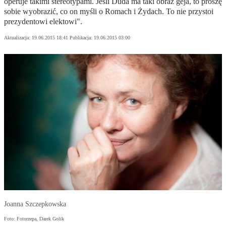
operuje takimi stereotypami. Jeśli Duda ma taki obraz geja, to proszę
sobie wyobrazić, co on myśli o Romach i Żydach. To nie przystoi
prezydentowi elektowi".
Aktualizacja:
19.06.2015 18:41
Publikacja:
19.06.2015 03:00
Joanna Szczepkowska
Foto: Fotorzepa, Darek Golik