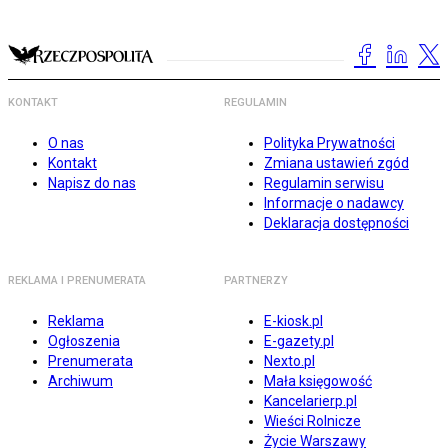
KONTAKT
REGULAMIN
O nas
Polityka Prywatności
Kontakt
Zmiana ustawień zgód
Napisz do nas
Regulamin serwisu
Informacje o nadawcy
Deklaracja dostępności
REKLAMA I PRENUMERATA
PARTNERZY
Reklama
E-kiosk.pl
Ogłoszenia
E-gazety.pl
Prenumerata
Nexto.pl
Archiwum
Mała księgowość
Kancelarierp.pl
Wieści Rolnicze
Życie Warszawy