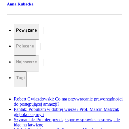
Anna Kubacka
Powiązane
Polecane
Najnowsze
Tagi
Robert Gwiazdowski: Co ma przywracanie praworządności
do postępującej amnezji?
Pantak: Populizm w dobrej wierze? Prof. Marcin Matczak
głęboko się myli
Szymaniak: Premier przeciął spór w sprawie asesorów, ale
idąc na łatwiznę