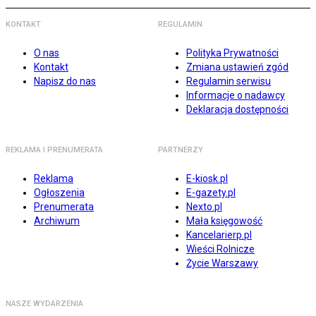
KONTAKT
REGULAMIN
O nas
Polityka Prywatności
Kontakt
Zmiana ustawień zgód
Napisz do nas
Regulamin serwisu
Informacje o nadawcy
Deklaracja dostępności
REKLAMA I PRENUMERATA
PARTNERZY
Reklama
E-kiosk.pl
Ogłoszenia
E-gazety.pl
Prenumerata
Nexto.pl
Archiwum
Mała księgowość
Kancelarierp.pl
Wieści Rolnicze
Życie Warszawy
NASZE WYDARZENIA