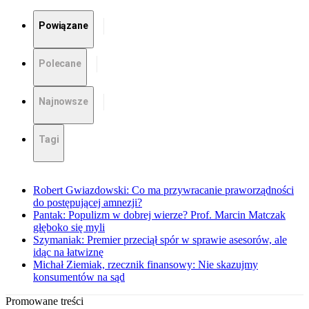
Powiązane
Polecane
Najnowsze
Tagi
Robert Gwiazdowski: Co ma przywracanie praworządności
do postępującej amnezji?
Pantak: Populizm w dobrej wierze? Prof. Marcin Matczak
głęboko się myli
Szymaniak: Premier przeciął spór w sprawie asesorów, ale
idąc na łatwiznę
Michał Ziemiak, rzecznik finansowy: Nie skazujmy
konsumentów na sąd
Promowane treści