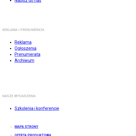
Napisz do nas
REKLAMA I PRENUMERATA
Reklama
Ogłoszenia
Prenumerata
Archiwum
NASZE WYDARZENIA
Szkolenia i konferencje
MAPA STRONY
OFERTA PRODUKTOWA