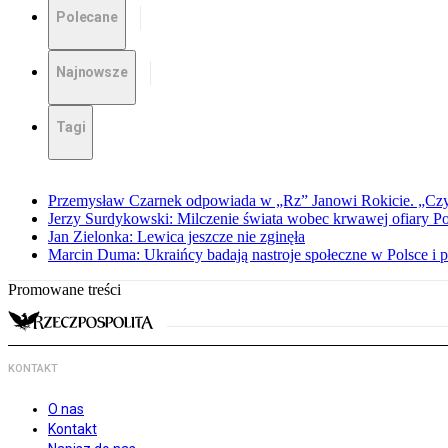
Polecane
Najnowsze
Tagi
Przemysław Czarnek odpowiada w „Rz” Janowi Rokicie. „Czy to
Jerzy Surdykowski: Milczenie świata wobec krwawej ofiary 
Jan Zielonka: Lewica jeszcze nie zginęła
Marcin Duma: Ukraińcy badają nastroje społeczne w Polsce i 
Promowane treści
KONTAKT
O nas
Kontakt