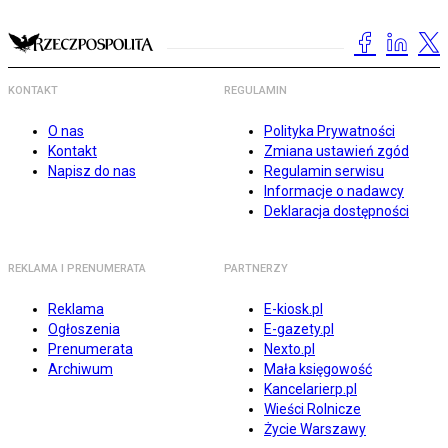
KONTAKT
REGULAMIN
O nas
Polityka Prywatności
Kontakt
Zmiana ustawień zgód
Napisz do nas
Regulamin serwisu
Informacje o nadawcy
Deklaracja dostępności
REKLAMA I PRENUMERATA
PARTNERZY
Reklama
E-kiosk.pl
Ogłoszenia
E-gazety.pl
Prenumerata
Nexto.pl
Archiwum
Mała księgowość
Kancelarierp.pl
Wieści Rolnicze
Życie Warszawy