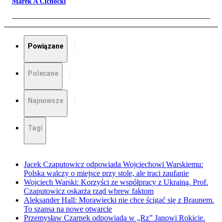
Marek A Cichocki
Powiązane
Polecane
Najnowsze
Tagi
Jacek Czaputowicz odpowiada Wojciechowi Warskiemu:
Polska walczy o miejsce przy stole, ale traci zaufanie
Wojciech Warski: Korzyści ze współpracy z Ukrainą. Prof.
Czaputowicz oskarża rząd wbrew faktom
Aleksander Hall: Morawiecki nie chce ścigać się z Braunem.
To szansa na nowe otwarcie
Przemysław Czarnek odpowiada w „Rz” Janowi Rokicie.