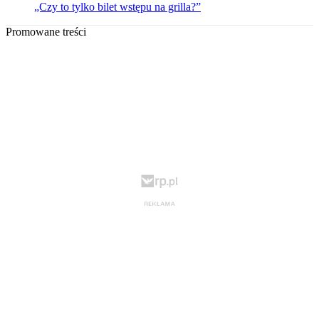
„Czy to tylko bilet wstępu na grilla?”
Promowane treści