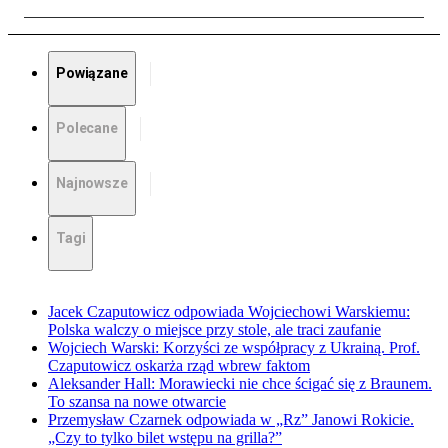
Powiązane
Polecane
Najnowsze
Tagi
Jacek Czaputowicz odpowiada Wojciechowi Warskiemu:
Polska walczy o miejsce przy stole, ale traci zaufanie
Wojciech Warski: Korzyści ze współpracy z Ukrainą. Prof.
Czaputowicz oskarża rząd wbrew faktom
Aleksander Hall: Morawiecki nie chce ścigać się z Braunem.
To szansa na nowe otwarcie
Przemysław Czarnek odpowiada w „Rz” Janowi Rokicie.
„Czy to tylko bilet wstępu na grilla?”