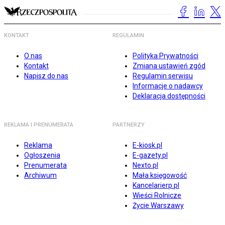
KONTAKT
REGULAMIN
O nas
Polityka Prywatności
Kontakt
Zmiana ustawień zgód
Napisz do nas
Regulamin serwisu
Informacje o nadawcy
Deklaracja dostępności
REKLAMA I PRENUMERATA
PARTNERZY
Reklama
E-kiosk.pl
Ogłoszenia
E-gazety.pl
Prenumerata
Nexto.pl
Archiwum
Mała księgowość
Kancelarierp.pl
Wieści Rolnicze
Życie Warszawy