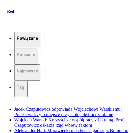
Red
Powiązane
Polecane
Najnowsze
Tagi
Jacek Czaputowicz odpowiada Wojciechowi Warskiemu:
Polska walczy o miejsce przy stole, ale traci zaufanie
Wojciech Warski: Korzyści ze współpracy z Ukrainą. Prof.
Czaputowicz oskarża rząd wbrew faktom
Aleksander Hall: Morawiecki nie chce ścigać się z Braunem.