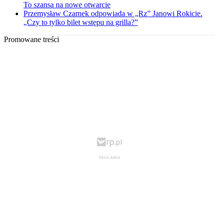
To szansa na nowe otwarcie
Przemysław Czarnek odpowiada w „Rz” Janowi Rokicie.
„Czy to tylko bilet wstępu na grilla?”
Promowane treści