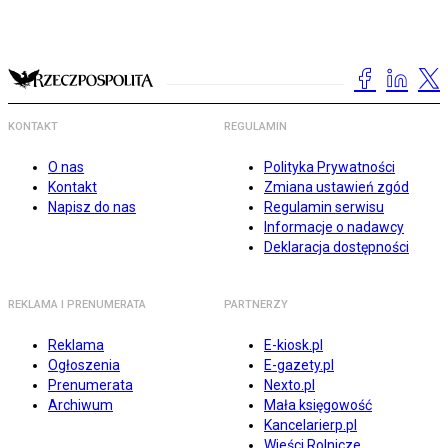
KONTAKT
REGULAMIN
O nas
Polityka Prywatności
Kontakt
Zmiana ustawień zgód
Napisz do nas
Regulamin serwisu
Informacje o nadawcy
Deklaracja dostępności
REKLAMA I PRENUMERATA
PARTNERZY
Reklama
E-kiosk.pl
Ogłoszenia
E-gazety.pl
Prenumerata
Nexto.pl
Archiwum
Mała księgowość
Kancelarierp.pl
Wieści Rolnicze