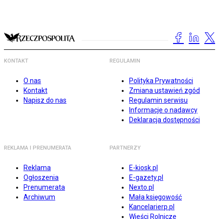
KONTAKT
REGULAMIN
O nas
Polityka Prywatności
Kontakt
Zmiana ustawień zgód
Napisz do nas
Regulamin serwisu
Informacje o nadawcy
Deklaracja dostępności
REKLAMA I PRENUMERATA
PARTNERZY
Reklama
E-kiosk.pl
Ogłoszenia
E-gazety.pl
Prenumerata
Nexto.pl
Archiwum
Mała księgowość
Kancelarierp.pl
Wieści Rolnicze