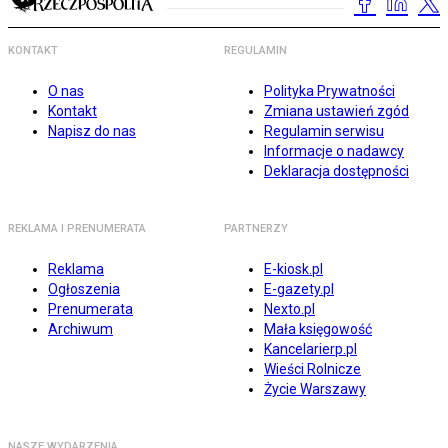
KONTAKT
REGULAMIN
O nas
Polityka Prywatności
Kontakt
Zmiana ustawień zgód
Napisz do nas
Regulamin serwisu
Informacje o nadawcy
Deklaracja dostępności
REKLAMA I PRENUMERATA
PARTNERZY
Reklama
E-kiosk.pl
Ogłoszenia
E-gazety.pl
Prenumerata
Nexto.pl
Archiwum
Mała księgowość
Kancelarierp.pl
Wieści Rolnicze
Życie Warszawy
NASZE WYDARZENIA