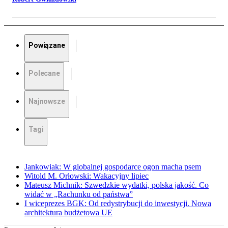
Powiązane
Polecane
Najnowsze
Tagi
Jankowiak: W globalnej gospodarce ogon macha psem
Witold M. Orłowski: Wakacyjny lipiec
Mateusz Michnik: Szwedzkie wydatki, polska jakość. Co
widać w „Rachunku od państwa”
I wiceprezes BGK: Od redystrybucji do inwestycji. Nowa
architektura budżetowa UE