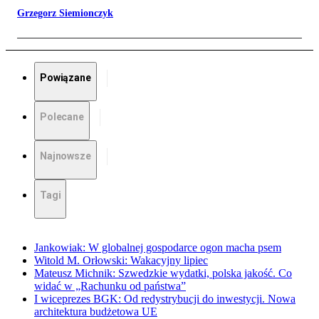
Grzegorz Siemionczyk
Powiązane
Polecane
Najnowsze
Tagi
Jankowiak: W globalnej gospodarce ogon macha psem
Witold M. Orłowski: Wakacyjny lipiec
Mateusz Michnik: Szwedzkie wydatki, polska jakość. Co
widać w „Rachunku od państwa”
I wiceprezes BGK: Od redystrybucji do inwestycji. Nowa
architektura budżetowa UE