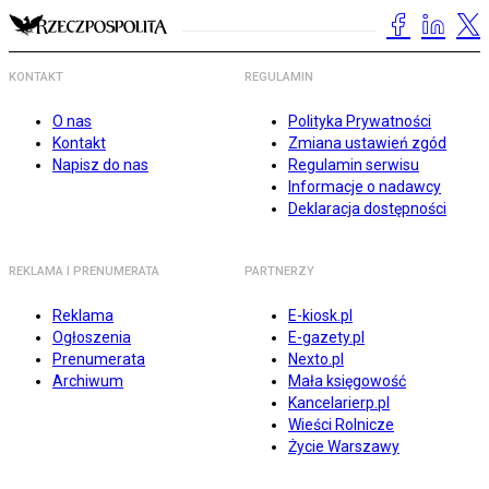
KONTAKT
REGULAMIN
O nas
Polityka Prywatności
Kontakt
Zmiana ustawień zgód
Napisz do nas
Regulamin serwisu
Informacje o nadawcy
Deklaracja dostępności
REKLAMA I PRENUMERATA
PARTNERZY
Reklama
E-kiosk.pl
Ogłoszenia
E-gazety.pl
Prenumerata
Nexto.pl
Archiwum
Mała księgowość
Kancelarierp.pl
Wieści Rolnicze
Życie Warszawy