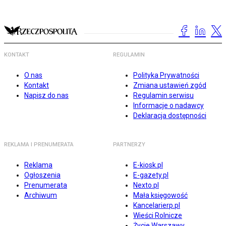
KONTAKT
REGULAMIN
O nas
Polityka Prywatności
Kontakt
Zmiana ustawień zgód
Napisz do nas
Regulamin serwisu
Informacje o nadawcy
Deklaracja dostępności
REKLAMA I PRENUMERATA
PARTNERZY
Reklama
E-kiosk.pl
Ogłoszenia
E-gazety.pl
Prenumerata
Nexto.pl
Archiwum
Mała księgowość
Kancelarierp.pl
Wieści Rolnicze
Życie Warszawy