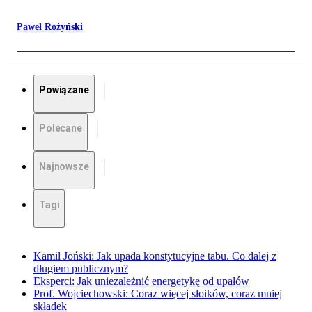
Paweł Rożyński
Powiązane
Polecane
Najnowsze
Tagi
Kamil Joński: Jak upada konstytucyjne tabu. Co dalej z
długiem publicznym?
Eksperci: Jak uniezależnić energetykę od upałów
Prof. Wojciechowski: Coraz więcej słoików, coraz mniej
składek