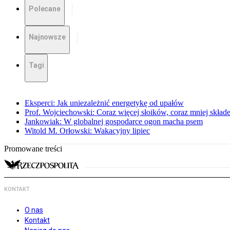
Polecane
Najnowsze
Tagi
Eksperci: Jak uniezależnić energetykę od upałów
Prof. Wojciechowski: Coraz więcej słoików, coraz mniej skład
Jankowiak: W globalnej gospodarce ogon macha psem
Witold M. Orłowski: Wakacyjny lipiec
Promowane treści
KONTAKT
O nas
Kontakt