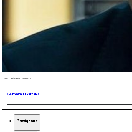
Foto: materiały prasowe
Barbara Oksińska
Powiązane