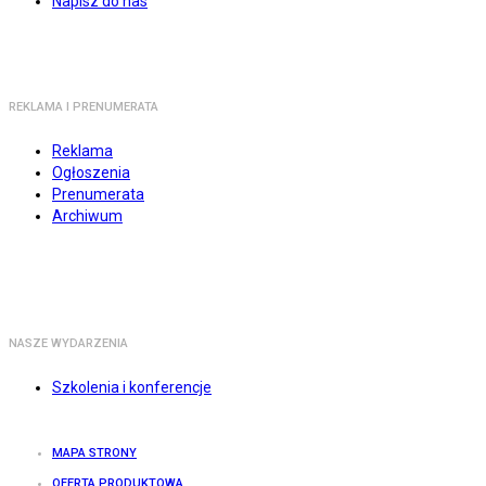
Napisz do nas
REKLAMA I PRENUMERATA
Reklama
Ogłoszenia
Prenumerata
Archiwum
NASZE WYDARZENIA
Szkolenia i konferencje
MAPA STRONY
OFERTA PRODUKTOWA