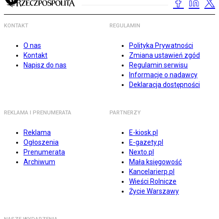
KONTAKT
REGULAMIN
O nas
Polityka Prywatności
Kontakt
Zmiana ustawień zgód
Napisz do nas
Regulamin serwisu
Informacje o nadawcy
Deklaracja dostępności
REKLAMA I PRENUMERATA
PARTNERZY
Reklama
E-kiosk.pl
Ogłoszenia
E-gazety.pl
Prenumerata
Nexto.pl
Archiwum
Mała księgowość
Kancelarierp.pl
Wieści Rolnicze
Życie Warszawy