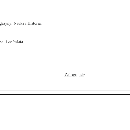
!
azyny: Nauka i Historia.
ki i ze świata.
Zaloguj się