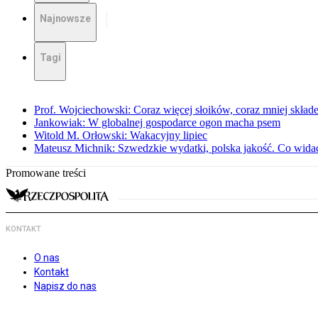
Najnowsze
Tagi
Prof. Wojciechowski: Coraz więcej słoików, coraz mniej skład
Jankowiak: W globalnej gospodarce ogon macha psem
Witold M. Orłowski: Wakacyjny lipiec
Mateusz Michnik: Szwedzkie wydatki, polska jakość. Co wid
Promowane treści
KONTAKT
O nas
Kontakt
Napisz do nas