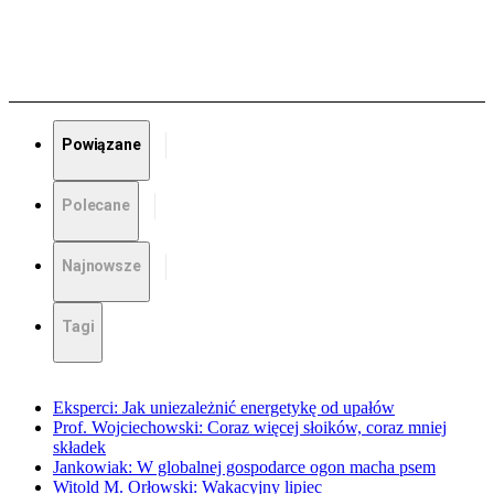
Powiązane
Polecane
Najnowsze
Tagi
Eksperci: Jak uniezależnić energetykę od upałów
Prof. Wojciechowski: Coraz więcej słoików, coraz mniej
składek
Jankowiak: W globalnej gospodarce ogon macha psem
Witold M. Orłowski: Wakacyjny lipiec