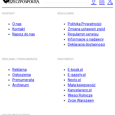
KONTAKT
REGULAMIN
O nas
Polityka Prywatności
Kontakt
Zmiana ustawień zgód
Napisz do nas
Regulamin serwisu
Informacje o nadawcy
Deklaracja dostępności
REKLAMA I PRENUMERATA
PARTNERZY
Reklama
E-kiosk.pl
Ogłoszenia
E-gazety.pl
Prenumerata
Nexto.pl
Archiwum
Mała księgowość
Kancelarierp.pl
Wieści Rolnicze
Życie Warszawy