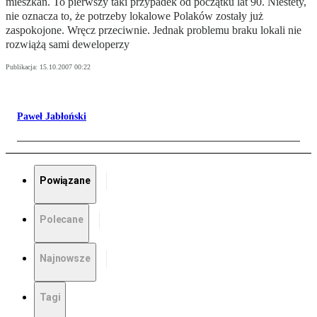
mieszkań. To pierwszy taki przypadek od początku lat 90. Niestety,
nie oznacza to, że potrzeby lokalowe Polaków zostały już
zaspokojone. Wręcz przeciwnie. Jednak problemu braku lokali nie
rozwiążą sami deweloperzy
Publikacja:
15.10.2007 00:22
Paweł Jabłoński
Powiązane
Polecane
Najnowsze
Tagi