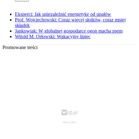
Eksperci: Jak uniezależnić energetykę od upałów
Prof. Wojciechowski: Coraz więcej słoików, coraz mniej
składek
Jankowiak: W globalnej gospodarce ogon macha psem
Witold M. Orłowski: Wakacyjny lipiec
Promowane treści