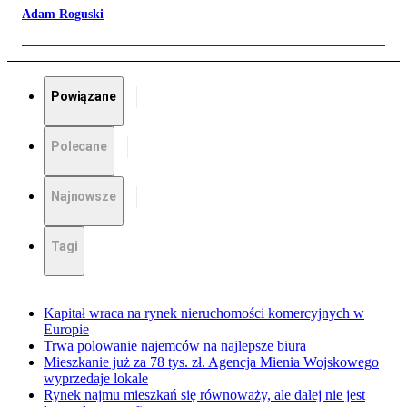
Adam Roguski
Powiązane
Polecane
Najnowsze
Tagi
Kapitał wraca na rynek nieruchomości komercyjnych w
Europie
Trwa polowanie najemców na najlepsze biura
Mieszkanie już za 78 tys. zł. Agencja Mienia Wojskowego
wyprzedaje lokale
Rynek najmu mieszkań się równoważy, ale dalej nie jest