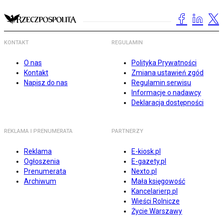
KONTAKT
REGULAMIN
O nas
Polityka Prywatności
Kontakt
Zmiana ustawień zgód
Napisz do nas
Regulamin serwisu
Informacje o nadawcy
Deklaracja dostępności
REKLAMA I PRENUMERATA
PARTNERZY
Reklama
E-kiosk.pl
Ogłoszenia
E-gazety.pl
Prenumerata
Nexto.pl
Archiwum
Mała księgowość
Kancelarierp.pl
Wieści Rolnicze
Życie Warszawy