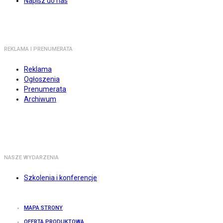
Napisz do nas
REKLAMA I PRENUMERATA
Reklama
Ogłoszenia
Prenumerata
Archiwum
NASZE WYDARZENIA
Szkolenia i konferencje
MAPA STRONY
OFERTA PRODUKTOWA