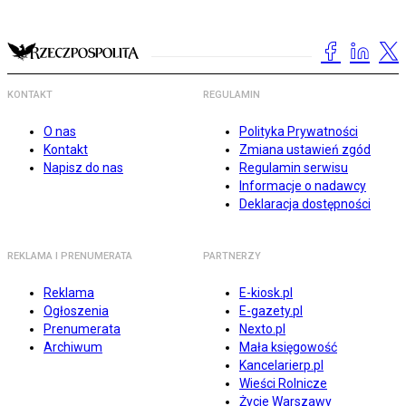
KONTAKT
REGULAMIN
O nas
Polityka Prywatności
Kontakt
Zmiana ustawień zgód
Napisz do nas
Regulamin serwisu
Informacje o nadawcy
Deklaracja dostępności
REKLAMA I PRENUMERATA
PARTNERZY
Reklama
E-kiosk.pl
Ogłoszenia
E-gazety.pl
Prenumerata
Nexto.pl
Archiwum
Mała księgowość
Kancelarierp.pl
Wieści Rolnicze
Życie Warszawy