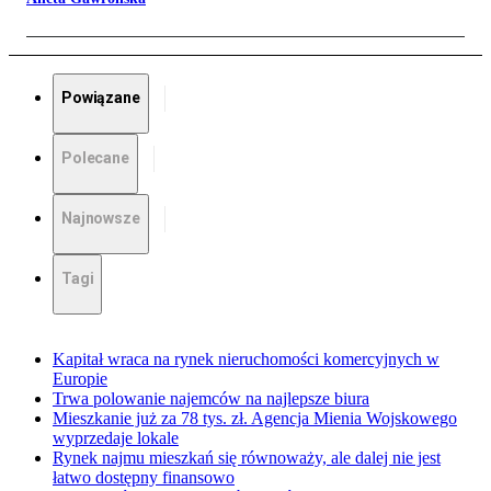
Powiązane
Polecane
Najnowsze
Tagi
Kapitał wraca na rynek nieruchomości komercyjnych w
Europie
Trwa polowanie najemców na najlepsze biura
Mieszkanie już za 78 tys. zł. Agencja Mienia Wojskowego
wyprzedaje lokale
Rynek najmu mieszkań się równoważy, ale dalej nie jest
łatwo dostępny finansowo