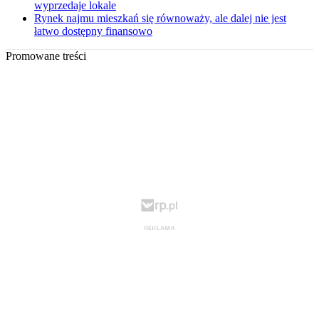
wyprzedaje lokale
Rynek najmu mieszkań się równoważy, ale dalej nie jest
łatwo dostępny finansowo
Promowane treści