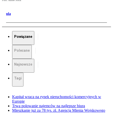
Foto: Adobe Stock
ula
Powiązane
Polecane
Najnowsze
Tagi
Kapitał wraca na rynek nieruchomości komercyjnych w
Europie
Trwa polowanie najemców na najlepsze biura
Mieszkanie już za 78 tys. zł. Agencja Mienia Wojskowego