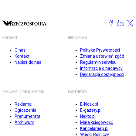
KONTAKT
REGULAMIN
O nas
Polityka Prywatności
Kontakt
Zmiana ustawień zgód
Napisz do nas
Regulamin serwisu
Informacje o nadawcy
Deklaracja dostępności
REKLAMA I PRENUMERATA
PARTNERZY
Reklama
E-kiosk.pl
Ogłoszenia
E-gazety.pl
Prenumerata
Nexto.pl
Archiwum
Mała księgowość
Kancelarierp.pl
Wieści Rolnicze