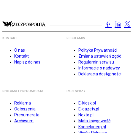
KONTAKT
REGULAMIN
O nas
Polityka Prywatności
Kontakt
Zmiana ustawień zgód
Napisz do nas
Regulamin serwisu
Informacje o nadawcy
Deklaracja dostępności
REKLAMA I PRENUMERATA
PARTNERZY
Reklama
E-kiosk.pl
Ogłoszenia
E-gazety.pl
Prenumerata
Nexto.pl
Archiwum
Mała księgowość
Kancelarierp.pl
Wieści Rolnicze