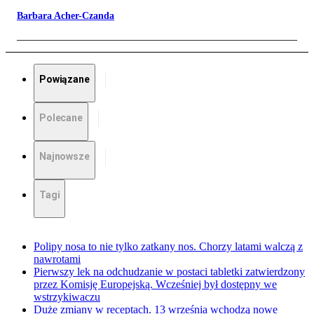
Barbara Acher-Czanda
Powiązane
Polecane
Najnowsze
Tagi
Polipy nosa to nie tylko zatkany nos. Chorzy latami walczą z
nawrotami
Pierwszy lek na odchudzanie w postaci tabletki zatwierdzony
przez Komisję Europejską. Wcześniej był dostępny we
wstrzykiwaczu
Duże zmiany w receptach. 13 września wchodzą nowe