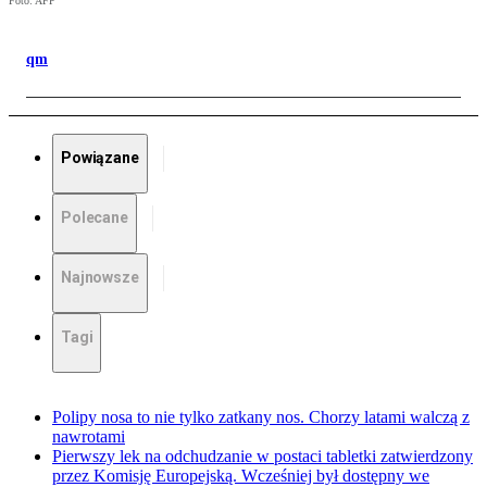
Foto: AFP
qm
Powiązane
Polecane
Najnowsze
Tagi
Polipy nosa to nie tylko zatkany nos. Chorzy latami walczą z
nawrotami
Pierwszy lek na odchudzanie w postaci tabletki zatwierdzony
przez Komisję Europejską. Wcześniej był dostępny we