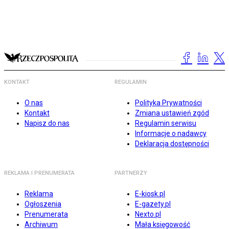
KONTAKT
REGULAMIN
O nas
Polityka Prywatności
Kontakt
Zmiana ustawień zgód
Napisz do nas
Regulamin serwisu
Informacje o nadawcy
Deklaracja dostępności
REKLAMA I PRENUMERATA
PARTNERZY
Reklama
E-kiosk.pl
Ogłoszenia
E-gazety.pl
Prenumerata
Nexto.pl
Archiwum
Mała księgowość