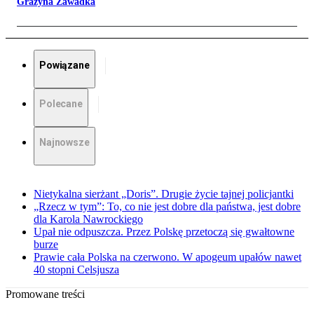
Grażyna Zawadka
Powiązane
Polecane
Najnowsze
Nietykalna sierżant „Doris”. Drugie życie tajnej policjantki
„Rzecz w tym”: To, co nie jest dobre dla państwa, jest dobre
dla Karola Nawrockiego
Upał nie odpuszcza. Przez Polskę przetoczą się gwałtowne
burze
Prawie cała Polska na czerwono. W apogeum upałów nawet
40 stopni Celsjusza
Promowane treści