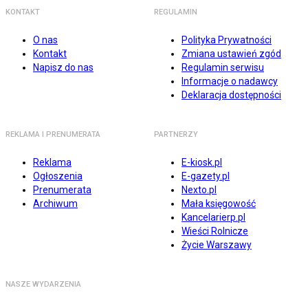
KONTAKT
REGULAMIN
O nas
Polityka Prywatności
Kontakt
Zmiana ustawień zgód
Napisz do nas
Regulamin serwisu
Informacje o nadawcy
Deklaracja dostępności
REKLAMA I PRENUMERATA
PARTNERZY
Reklama
E-kiosk.pl
Ogłoszenia
E-gazety.pl
Prenumerata
Nexto.pl
Archiwum
Mała księgowość
Kancelarierp.pl
Wieści Rolnicze
Życie Warszawy
NASZE WYDARZENIA