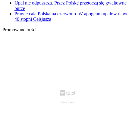
Upał nie odpuszcza. Przez Polskę przetoczą się gwałtowne
burze
Prawie cała Polska na czerwono. W apogeum upałów nawet
40 stopni Celsjusza
Promowane treści