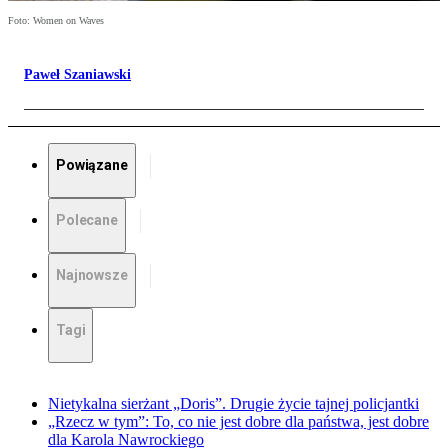
Foto: Women on Waves
Paweł Szaniawski
Powiązane
Polecane
Najnowsze
Tagi
Nietykalna sierżant „Doris”. Drugie życie tajnej policjantki
„Rzecz w tym”: To, co nie jest dobre dla państwa, jest dobre
dla Karola Nawrockiego