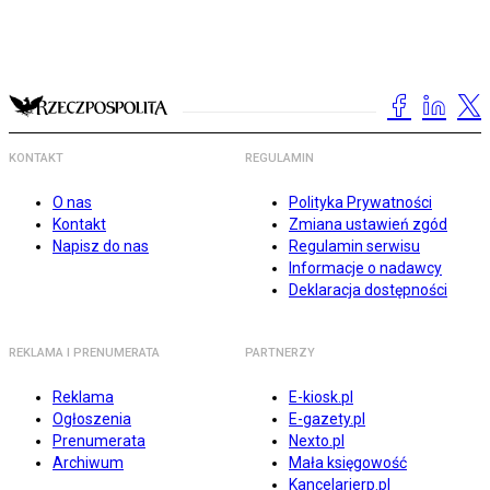
KONTAKT
REGULAMIN
O nas
Polityka Prywatności
Kontakt
Zmiana ustawień zgód
Napisz do nas
Regulamin serwisu
Informacje o nadawcy
Deklaracja dostępności
REKLAMA I PRENUMERATA
PARTNERZY
Reklama
E-kiosk.pl
Ogłoszenia
E-gazety.pl
Prenumerata
Nexto.pl
Archiwum
Mała księgowość
Kancelarierp.pl