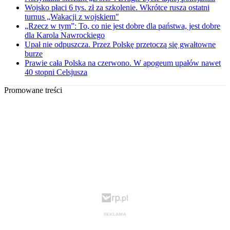
Wojsko płaci 6 tys. zł za szkolenie. Wkrótce rusza ostatni
turnus „Wakacji z wojskiem"
„Rzecz w tym”: To, co nie jest dobre dla państwa, jest dobre
dla Karola Nawrockiego
Upał nie odpuszcza. Przez Polskę przetoczą się gwałtowne
burze
Prawie cała Polska na czerwono. W apogeum upałów nawet
40 stopni Celsjusza
Promowane treści