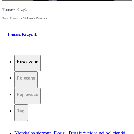
Tomasz Krzyżak
Foto: Fotorzepa, Waldemar Kompała
Tomasz Krzyżak
Powiązane
Polecane
Najnowsze
Tagi
Nietykalna sierżant „Doris”. Drugie życie tajnej policjantki