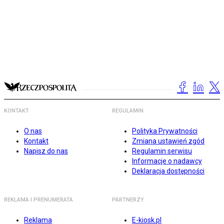
KONTAKT
REGULAMIN
O nas
Polityka Prywatności
Kontakt
Zmiana ustawień zgód
Napisz do nas
Regulamin serwisu
Informacje o nadawcy
Deklaracja dostępności
REKLAMA I PRENUMERATA
PARTNERZY
Reklama
E-kiosk.pl