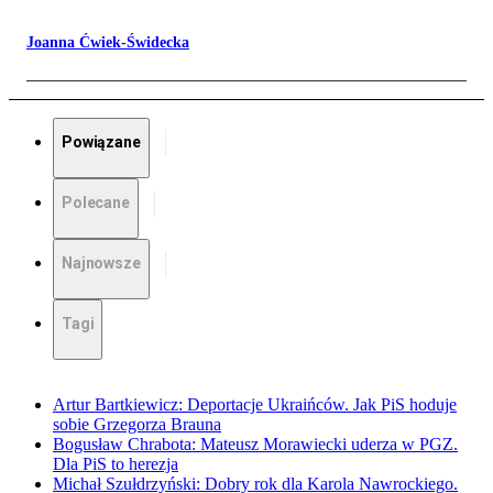
Joanna Ćwiek-Świdecka
Powiązane
Polecane
Najnowsze
Tagi
Artur Bartkiewicz: Deportacje Ukraińców. Jak PiS hoduje
sobie Grzegorza Brauna
Bogusław Chrabota: Mateusz Morawiecki uderza w PGZ.
Dla PiS to herezja
Michał Szułdrzyński: Dobry rok dla Karola Nawrockiego.