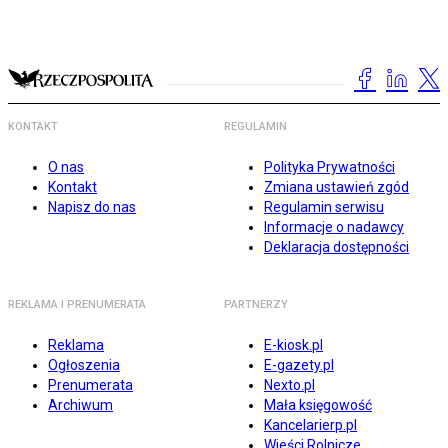
KONTAKT
REGULAMIN
O nas
Polityka Prywatności
Kontakt
Zmiana ustawień zgód
Napisz do nas
Regulamin serwisu
Informacje o nadawcy
Deklaracja dostępności
REKLAMA I PRENUMERATA
PARTNERZY
Reklama
E-kiosk.pl
Ogłoszenia
E-gazety.pl
Prenumerata
Nexto.pl
Archiwum
Mała księgowość
Kancelarierp.pl
Wieści Rolnicze