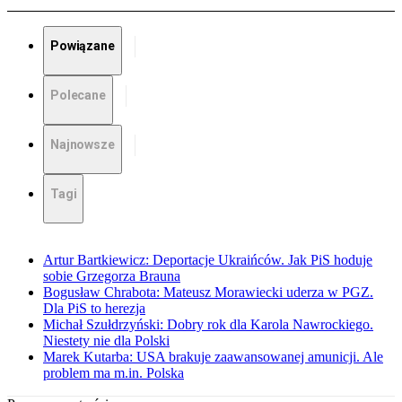
Powiązane
Polecane
Najnowsze
Tagi
Artur Bartkiewicz: Deportacje Ukraińców. Jak PiS hoduje
sobie Grzegorza Brauna
Bogusław Chrabota: Mateusz Morawiecki uderza w PGZ.
Dla PiS to herezja
Michał Szułdrzyński: Dobry rok dla Karola Nawrockiego.
Niestety nie dla Polski
Marek Kutarba: USA brakuje zaawansowanej amunicji. Ale
problem ma m.in. Polska