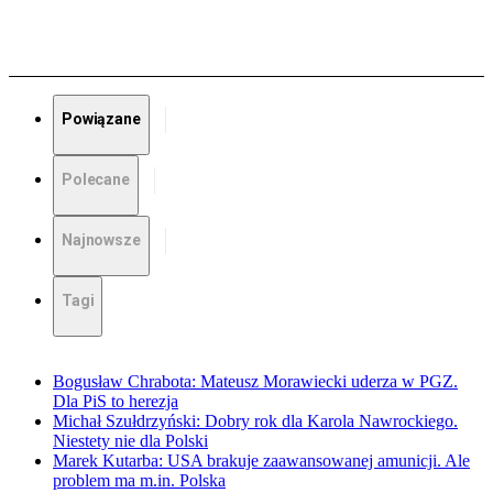
Powiązane
Polecane
Najnowsze
Tagi
Bogusław Chrabota: Mateusz Morawiecki uderza w PGZ.
Dla PiS to herezja
Michał Szułdrzyński: Dobry rok dla Karola Nawrockiego.
Niestety nie dla Polski
Marek Kutarba: USA brakuje zaawansowanej amunicji. Ale
problem ma m.in. Polska