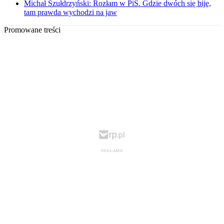
Michał Szułdrzyński: Rozłam w PiS. Gdzie dwóch się bije,
tam prawda wychodzi na jaw
Promowane treści