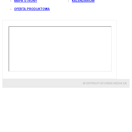
MAPA STRONY
KALENDARIUM
OFERTA PRODUKTOWA
© COPYRIGHT BY GREMI MEDIA SA