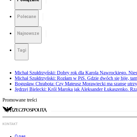
Polecane
Najnowsze
Tagi
Michał Szułdrzyński: Dobry rok dla Karola Nawrockiego. Niest
Michał Szułdrzyński: Rozłam w PiS. Gdzie dwóch się bije, t
Bogusław Chrabota: Czy Mateusz Morawiecki ma szansę utrz
Jędrzej Bielecki: Król Maroka jak Aleksander Łukaszenko. Rzą
Promowane treści
KONTAKT
O nas