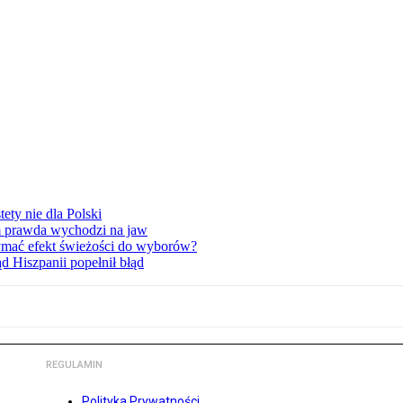
ety nie dla Polski
am prawda wychodzi na jaw
ymać efekt świeżości do wyborów?
d Hiszpanii popełnił błąd
REGULAMIN
Polityka Prywatności