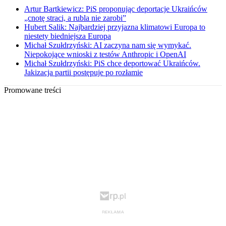
Artur Bartkiewicz: PiS proponując deportacje Ukraińców
„cnotę straci, a rubla nie zarobi”
Hubert Salik: Najbardziej przyjazna klimatowi Europa to
niestety biedniejsza Europa
Michał Szułdrzyński: AI zaczyna nam się wymykać.
Niepokojące wnioski z testów Anthropic i OpenAI
Michał Szułdrzyński: PiS chce deportować Ukraińców.
Jakizacja partii postępuje po rozłamie
Promowane treści