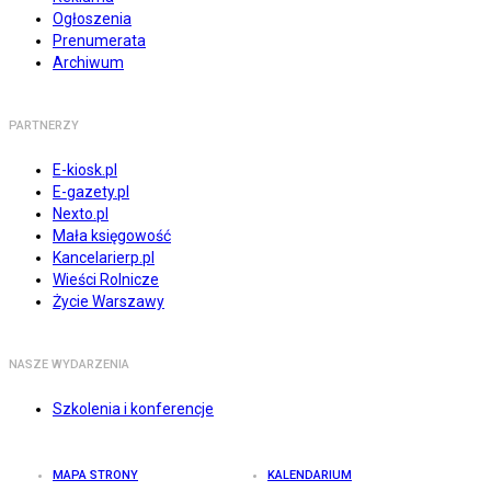
Ogłoszenia
Prenumerata
Archiwum
PARTNERZY
E-kiosk.pl
E-gazety.pl
Nexto.pl
Mała księgowość
Kancelarierp.pl
Wieści Rolnicze
Życie Warszawy
NASZE WYDARZENIA
Szkolenia i konferencje
MAPA STRONY
KALENDARIUM