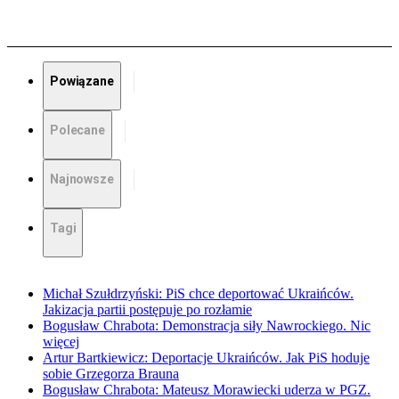
Powiązane
Polecane
Najnowsze
Tagi
Michał Szułdrzyński: PiS chce deportować Ukraińców.
Jakizacja partii postępuje po rozłamie
Bogusław Chrabota: Demonstracja siły Nawrockiego. Nic
więcej
Artur Bartkiewicz: Deportacje Ukraińców. Jak PiS hoduje
sobie Grzegorza Brauna
Bogusław Chrabota: Mateusz Morawiecki uderza w PGZ.