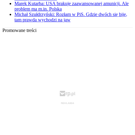
Marek Kutarba: USA brakuje zaawansowanej amunicji. Ale
problem ma m.in. Polska
Michał Szułdrzyński: Rozłam w PiS. Gdzie dwóch się bije,
tam prawda wychodzi na jaw
Promowane treści