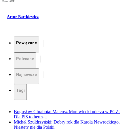
Foto: AFP
Artur Bartkiewicz
Powiązane
Polecane
Najnowsze
Tagi
Bogusław Chrabota: Mateusz Morawiecki uderza w PGZ.
Dla PiS to herezja
Michał Szułdrzyński: Dobry rok dla Karola Nawrockiego.
Niestety nie dla Polski