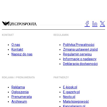
KONTAKT
REGULAMIN
O nas
Polityka Prywatności
Kontakt
Zmiana ustawień zgód
Napisz do nas
Regulamin serwisu
Informacje o nadawcy
Deklaracja dostępności
REKLAMA I PRENUMERATA
PARTNERZY
Reklama
E-kiosk.pl
Ogłoszenia
E-gazety.pl
Prenumerata
Nexto.pl
Archiwum
Mała księgowość
Kancelarierp.pl