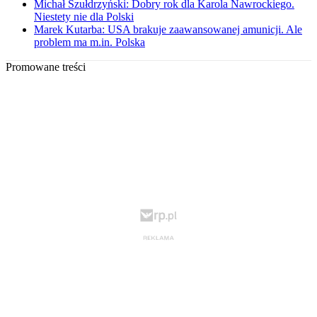
Michał Szułdrzyński: Dobry rok dla Karola Nawrockiego.
Niestety nie dla Polski
Marek Kutarba: USA brakuje zaawansowanej amunicji. Ale
problem ma m.in. Polska
Promowane treści