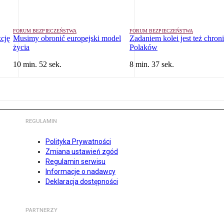
FORUM BEZPIECZEŃSTWA
FORUM BEZPIECZEŃSTWA
cję
Musimy obronić europejski model
Zadaniem kolei jest też chron
życia
Polaków
10 min. 52 sek.
8 min. 37 sek.
REGULAMIN
Polityka Prywatności
Zmiana ustawień zgód
Regulamin serwisu
Informacje o nadawcy
Deklaracja dostępności
PARTNERZY