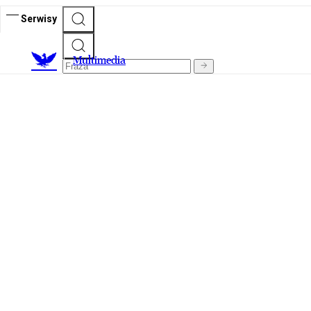
Serwisy
M
ultimedia