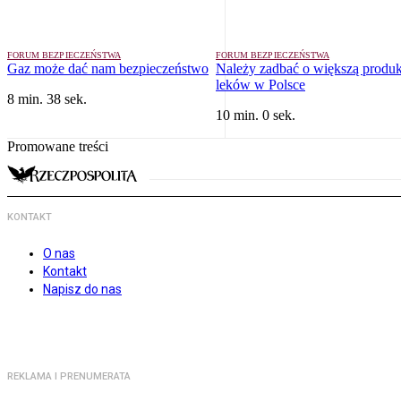
FORUM BEZPIECZEŃSTWA
FORUM BEZPIECZEŃSTWA
Gaz może dać nam bezpieczeństwo
Należy zadbać o większą produk
leków w Polsce
8 min. 38 sek.
10 min. 0 sek.
Promowane treści
KONTAKT
O nas
Kontakt
Napisz do nas
REKLAMA I PRENUMERATA