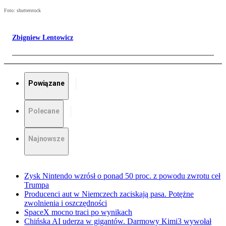
Foto: shutterstock
Zbigniew Lentowicz
Powiązane
Polecane
Najnowsze
Zysk Nintendo wzrósł o ponad 50 proc. z powodu zwrotu ceł
Trumpa
Producenci aut w Niemczech zaciskają pasa. Potężne
zwolnienia i oszczędności
SpaceX mocno traci po wynikach
Chińska AI uderza w gigantów. Darmowy Kimi3 wywołał