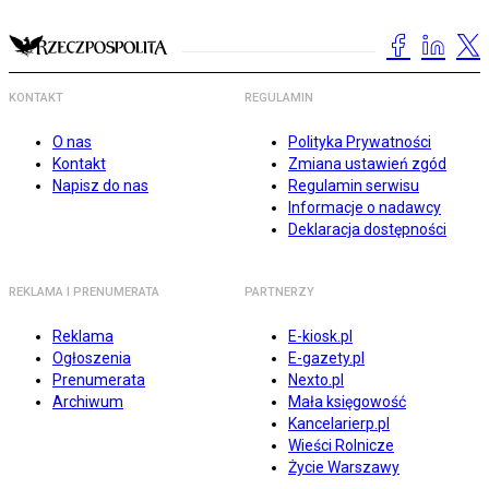
KONTAKT
REGULAMIN
O nas
Polityka Prywatności
Kontakt
Zmiana ustawień zgód
Napisz do nas
Regulamin serwisu
Informacje o nadawcy
Deklaracja dostępności
REKLAMA I PRENUMERATA
PARTNERZY
Reklama
E-kiosk.pl
Ogłoszenia
E-gazety.pl
Prenumerata
Nexto.pl
Archiwum
Mała księgowość
Kancelarierp.pl
Wieści Rolnicze
Życie Warszawy