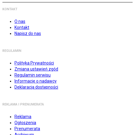
KONTAKT
O nas
Kontakt
Napisz do nas
REGULAMIN
Polityka Prywatności
Zmiana ustawień zgód
Regulamin serwisu
Informacje o nadawcy
Deklaracja dostępności
REKLAMA I PRENUMERATA
Reklama
Ogłoszenia
Prenumerata
Archiwum